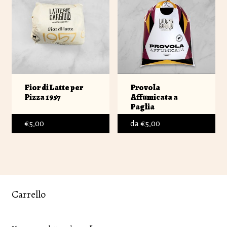
Fior di Latte per
Provola
Pizza 1957
Affumicata a
Paglia
€
5,00
da
€
5,00
Carrello